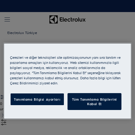
Electrolux Türkiye
Kompakt ankastre ürün grubu
Çerezleri ve diğer teknolojileri site optimizasyonunun yanı sıra tanıtım ve
Uyumlu ankastre cihazlarla güzel bir mutfak oluşturun.
pazarlama amaçları için kullanıyoruz. Web sitemizi kullanımınızla ilgili
bilgileri sosyal medya, reklamcılık ve analiz ortaklarımızla da
paylaşıyoruz. “Tüm Tanımlama Bilgilerini Kabul Et” seçeneğine tıklayarak
Tüm Kompakt ankastre ürün grubu göster
çerezleri kullanmamızı kabul etmiş olursunuz. Daha fazla bilgi için lütfen
Çerez Bildirimimizi ziyaret edin.
Tanımlama Bilgisi Ayarları
Tüm Tanımlama Bilgilerini
0
Kabul Et
undefined